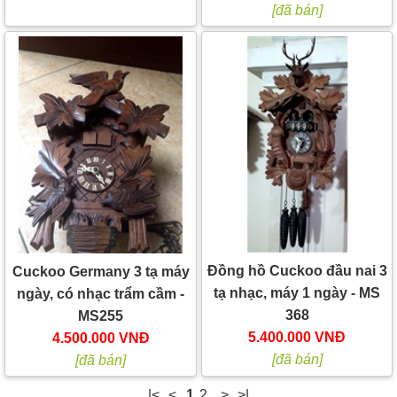
[đã bán]
Đồng hồ Cuckoo đầu nai 3
Cuckoo Germany 3 tạ máy
tạ nhạc, máy 1 ngày - MS
ngày, có nhạc trẩm cầm -
368
MS255
5.400.000 VNĐ
4.500.000 VNĐ
[đã bán]
[đã bán]
|<
<
1
2
>
>|