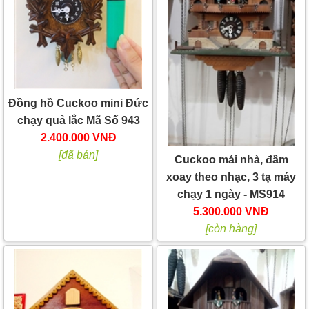
Đồng hồ Cuckoo mini Đức
chạy quả lắc Mã Số 943
2.400.000 VNĐ
[đã bán]
Cuckoo mái nhà, đầm
xoay theo nhạc, 3 tạ máy
chạy 1 ngày - MS914
5.300.000 VNĐ
[còn hàng]