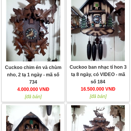
Cuckoo ban nhạc tí hon 3
Cuckoo chim én và chùm
tạ 8 ngày, có VIDEO - mã
nho, 2 tạ 1 ngày - mã số
số 184
734
16.500.000 VNĐ
4.000.000 VNĐ
[đã bán]
[đã bán]