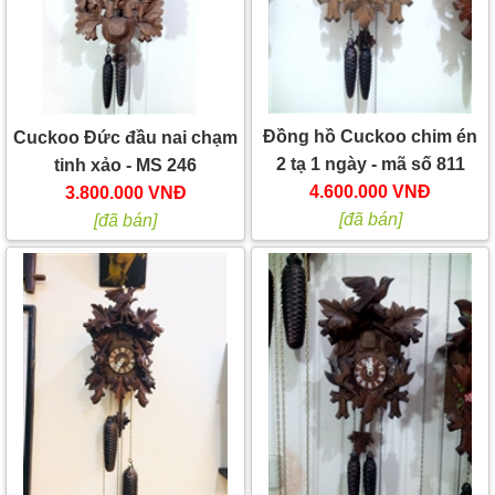
Đồng hồ Cuckoo chim én
Cuckoo Đức đầu nai chạm
2 tạ 1 ngày - mã số 811
tinh xảo - MS 246
4.600.000 VNĐ
3.800.000 VNĐ
[đã bán]
[đã bán]