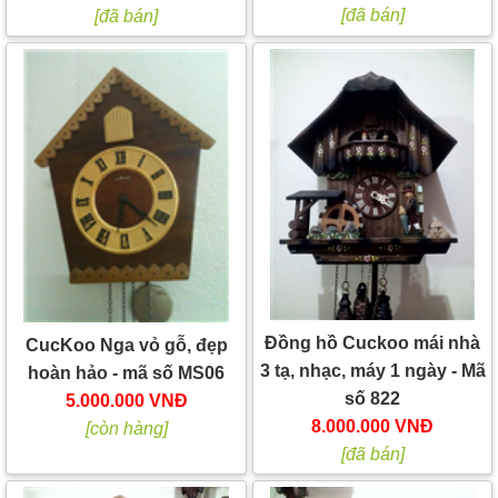
[đã bán]
[đã bán]
Đồng hồ Cuckoo mái nhà
CucKoo Nga vỏ gỗ, đẹp
3 tạ, nhạc, máy 1 ngày - Mã
hoàn hảo - mã số MS06
số 822
5.000.000 VNĐ
8.000.000 VNĐ
[còn hàng]
[đã bán]