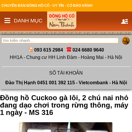
CHUYÊN BÁN ĐỒNG HỒ CỔ - UY TÍN - CÓ BẢO HÀNH
DANH MỤC
093 615 2984
024 6680 9640
HH1A - Chung cư HH Linh Đàm - Hoàng Mai - Hà Nội
SỐ TÀI KHOẢN
Đào Thị Hạnh 0451 001 392 115 - Vietcombank - Hà Nội
Đồng hồ Cuckoo gà lôi, 2 chú nai nhỏ
đang dạo chơi trong rừng thông, máy
1 ngày - MS 316