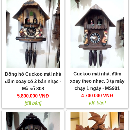
Cuckoo mái nhà, đầm
Đồng hồ Cuckoo mái nhà
xoay theo nhạc, 3 tạ máy
đầm xoay có 2 bản nhạc -
chạy 1 ngày - MS901
Mã số 808
4.700.000 VNĐ
5.800.000 VNĐ
[đã bán]
[đã bán]