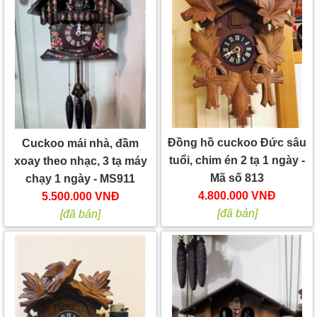
Đồng hồ cuckoo Đức sâu
Cuckoo mái nhà, đầm
tuổi, chim én 2 tạ 1 ngày -
xoay theo nhạc, 3 tạ máy
Mã số 813
chạy 1 ngày - MS911
4.800.000 VNĐ
5.500.000 VNĐ
[đã bán]
[đã bán]