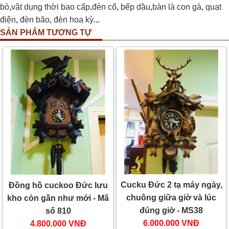
bò
,
vật dụng thời bao cấp
,
đèn cổ
,
bếp dầu
,
bàn là con gà
,
quạt
điện
,
đèn bão
,
đèn hoa kỳ
...
SẢN PHẨM TƯƠNG TỰ
Cucku Đức 2 tạ máy ngày,
Đồng hồ cuckoo Đức lưu
chuông giữa giờ và lúc
kho còn gần như mới - Mã
đúng giờ - MS38
số 810
6.000.000 VNĐ
4.800.000 VNĐ