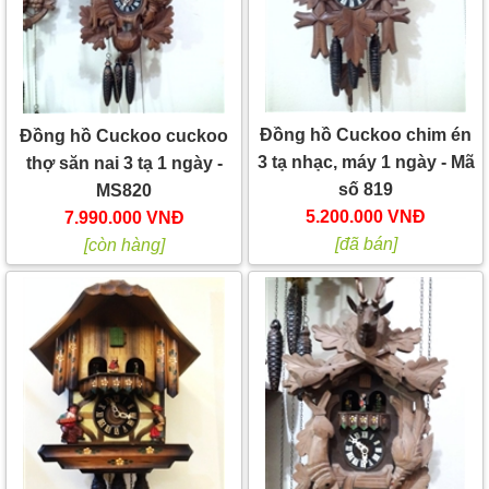
Đồng hồ Cuckoo chim én
Đồng hồ Cuckoo cuckoo
3 tạ nhạc, máy 1 ngày - Mã
thợ săn nai 3 tạ 1 ngày -
số 819
MS820
5.200.000 VNĐ
7.990.000 VNĐ
[đã bán]
[còn hàng]