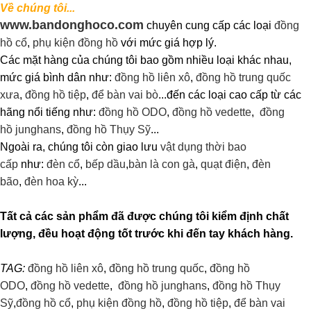
Về chúng tôi...
www.bandonghoco.com
chuyên cung cấp các loại
đồng
hồ cổ
,
phụ kiện đồng hồ
với mức giá hợp lý.
Các mặt hàng của chúng tôi bao gồm nhiều loại khác nhau,
mức giá bình dân như:
đồng hồ liên xô
,
đồng hồ trung quốc
xưa
,
đồng hồ tiệp
,
để bàn vai bò
...đến các loại cao cấp từ các
hãng nổi tiếng như:
đồng hồ ODO
,
đồng hồ vedette
,
đồng
hồ junghans
,
đồng hồ Thụy Sỹ
...
Ngoài ra, chúng tôi còn giao lưu
vật dụng thời bao
cấp
như:
đèn cổ
,
bếp dầu
,
bàn là con gà
,
quạt điện
,
đèn
bão
,
đèn hoa kỳ
...
Tất cả các sản phẩm đã được chúng tôi kiểm định chất
lượng, đều hoạt động tốt trước khi đến tay khách hàng.
TAG:
đồng hồ liên xô
,
đồng hồ trung quốc
,
đồng hồ
ODO
,
đồng hồ vedette
,
đồng hồ junghans
,
đồng hồ Thụy
Sỹ
,
đồng hồ cổ
,
phụ kiện đồng hồ
,
đồng hồ tiệp
,
để bàn vai