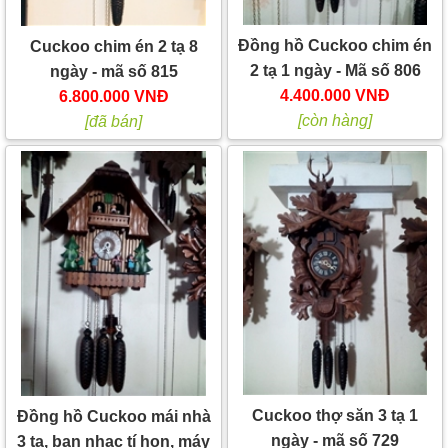
Đồng hồ Cuckoo chim én
Cuckoo chim én 2 tạ 8
2 tạ 1 ngày - Mã số 806
ngày - mã số 815
4.400.000 VNĐ
6.800.000 VNĐ
[còn hàng]
[đã bán]
Cuckoo thợ săn 3 tạ 1
Đồng hồ Cuckoo mái nhà
ngày - mã số 729
3 tạ, ban nhạc tí hon, máy