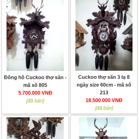
Cuckoo thợ săn 3 tạ 8
Đồng hồ Cuckoo thợ săn -
ngày size 60cm - mã số
mã số 805
213
5.700.000 VNĐ
18.500.000 VNĐ
[đã bán]
[đã bán]