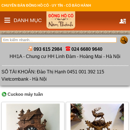
CHUYÊN BÁN ĐỒNG HỒ CỔ - UY TÍN - CÓ BẢO HÀNH
DANH MỤC
093 615 2984
024 6680 9640
HH1A - Chung cư HH Linh Đàm - Hoàng Mai - Hà Nội
SỐ TÀI KHOẢN: Đào Thị Hạnh 0451 001 392 115
Vietcombank - Hà Nội
Cuckoo máy tuần