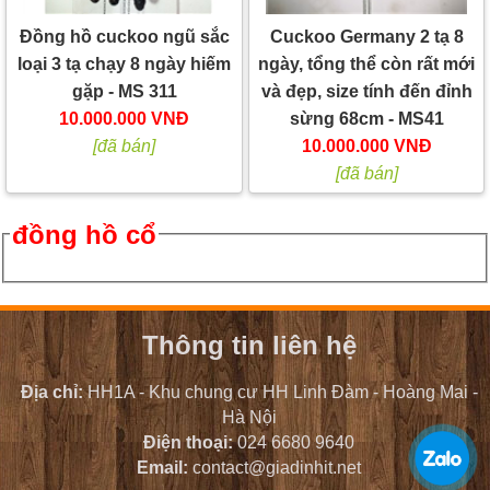
Cuckoo Germany 2 tạ 8
Đồng hồ cuckoo ngũ sắc
ngày, tổng thể còn rất mới
loại 3 tạ chạy 8 ngày hiếm
và đẹp, size tính đến đỉnh
gặp - MS 311
sừng 68cm - MS41
10.000.000 VNĐ
10.000.000 VNĐ
[đã bán]
[đã bán]
đồng hồ cổ
Thông tin liên hệ
Địa chỉ:
HH1A - Khu chung cư HH Linh Đàm - Hoàng Mai -
Hà Nội
Điện thoại:
024 6680 9640
Email:
contact@giadinhit.net