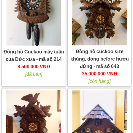
Đồng hồ cuckoo size
Đồng hồ Cuckoo máy tuần
khủng, dòng before hươu
của Đức xưa - mã số 214
đứng - mã số 643
8.500.000 VNĐ
35.000.000 VNĐ
[đã bán]
[còn hàng]