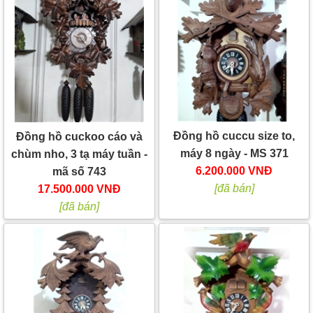
Đồng hồ cuccu size to,
Đồng hồ cuckoo cáo và
máy 8 ngày - MS 371
chùm nho, 3 tạ máy tuần -
6.200.000 VNĐ
mã số 743
[đã bán]
17.500.000 VNĐ
[đã bán]