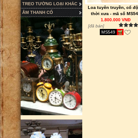
TREO TƯỜNG LOẠI KHÁC
Loa tuyên truyền, cổ đ
ÂM THANH CỔ
thời xưa - mã số MS5
1.800.000 VNĐ
[đã bán]
MS549