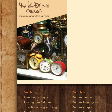
Về chúng tôi
Đồng hồ cổ
Giới thiêu công ty
Để bàn Liên Xô
Hướng dẫn đặt hàng
Để bàn Trung Quốc
Thanh toán & giao hàng
Để bàn Pháp - Đức