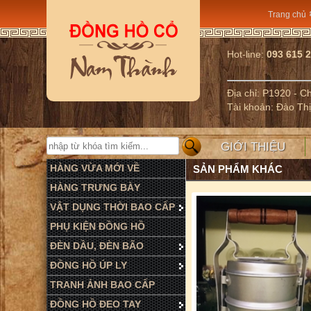
Trang chủ
Hot-line:
093 615 
Địa chỉ: P1920 - 
Tài khoản: Đào Th
GIỚI THIỆU
HÀNG VỪA MỚI VỀ
SẢN PHẨM KHÁC
HÀNG TRƯNG BÀY
VẬT DỤNG THỜI BAO CẤP
PHỤ KIỆN ĐỒNG HỒ
ĐÈN DẦU, ĐÈN BÃO
ĐỒNG HỒ ÚP LY
TRANH ẢNH BAO CẤP
ĐỒNG HỒ ĐEO TAY