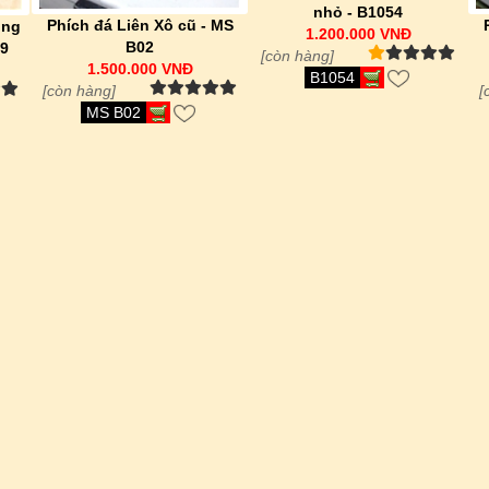
nhỏ - B1054
Phích đá Liên Xô cũ - MS
ộng
1.200.000 VNĐ
B02
49
[còn hàng]
1.500.000 VNĐ
B1054
[còn hàng]
[
MS B02