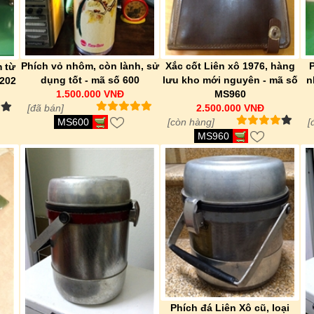
Phích vỏ nhôm, còn lành, sử
Xắc cốt Liên xô 1976, hàng
 từ
dụng tốt - mã số 600
lưu kho mới nguyên - mã số
n
S202
1.500.000 VNĐ
MS960
[đã bán]
2.500.000 VNĐ
MS600
[còn hàng]
[
MS960
Phích đá Liên Xô cũ, loại