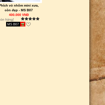
Phích vỏ nhôm mini xưa,
còn đẹp - MS B07
400.000 VNĐ
còn hàng]
MS B07