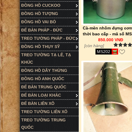
ĐỒNG HỒ CUCKOO
ĐỒNG HỒ TƯỢNG
ĐỒNG HỒ VAI BÒ
Cà-mèn nhôm đựng cơm
ĐỂ BÀN PHÁP - ĐỨC
thời bao cấp - mã số M
TREO TƯỜNG PHÁP - ĐỨC
850.000 VNĐ
[còn hàng]
ĐỒNG HỒ THỤY SỸ
MS202
TREO TƯỜNG TẠ LÊ, TẠ
KHÚC
ĐỒNG HỒ DÂY THỪNG
ĐỒNG HỒ ANH QUỐC
ĐỂ BÀN TRUNG QUỐC
ĐỂ BÀN LOẠI KHÁC
ĐỂ BÀN LIÊN XÔ
TREO TƯỜNG LIÊN XÔ
TREO TƯỜNG TRUNG
QUỐC