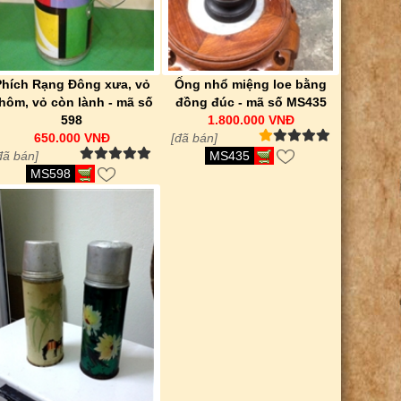
Phích Rạng Đông xưa, vỏ
Ống nhổ miệng loe bằng
hôm, vỏ còn lành - mã số
đồng đúc - mã số MS435
598
1.800.000 VNĐ
650.000 VNĐ
[đã bán]
đã bán]
MS435
MS598