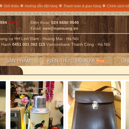
❃
❃
❃
❃
Giới thiệu
Hướng dẫn đặt hàng
Thanh toán & giao hàng
Chính sách b
2984
(24/7)
Điện thoại:
024 6680 9640
Email:
ceo@namsang.vn
Chung cư HH Linh Đàm - Hoàng Mai - Hà Nội
ị Hạnh
0451 001 392 115
Vietcombank Thành Công - Hà Nội
SẢN PHẨM
KIẾN THỨC ĐỒ XƯA
CH