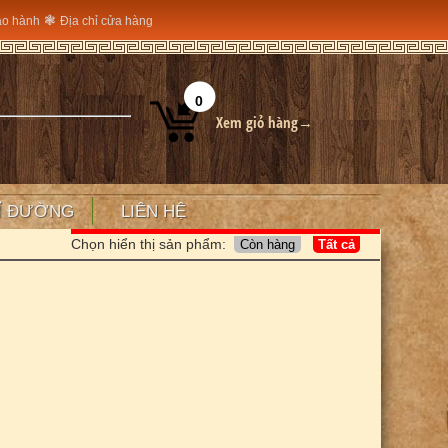
❃
ảo hành
Địa chỉ cửa hàng
0
Xem giỏ hàng→
Ỉ ĐƯỜNG
LIÊN HỆ
Chọn hiển thị sản phẩm: