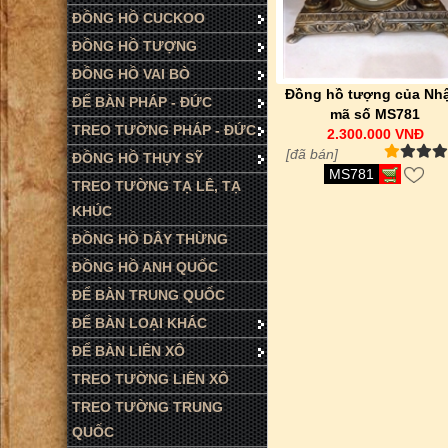
ĐỒNG HỒ CUCKOO
ĐỒNG HỒ TƯỢNG
ĐỒNG HỒ VAI BÒ
Đồng hồ tượng của Nhậ
ĐỂ BÀN PHÁP - ĐỨC
mã số MS781
TREO TƯỜNG PHÁP - ĐỨC
2.300.000 VNĐ
[đã bán]
ĐỒNG HỒ THỤY SỸ
MS781
TREO TƯỜNG TẠ LÊ, TẠ
KHÚC
ĐỒNG HỒ DÂY THỪNG
ĐỒNG HỒ ANH QUỐC
ĐỂ BÀN TRUNG QUỐC
ĐỂ BÀN LOẠI KHÁC
ĐỂ BÀN LIÊN XÔ
TREO TƯỜNG LIÊN XÔ
TREO TƯỜNG TRUNG
QUỐC