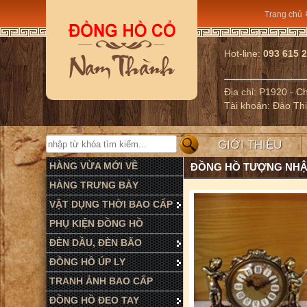
Trang chủ
Hot-line:
093 615 
Địa chỉ: P1920 - 
Tài khoản: Đào Th
GIỚI THIỆU
HÀNG VỪA MỚI VỀ
ĐỒNG HỒ TƯỢNG NH
HÀNG TRƯNG BÀY
VẬT DỤNG THỜI BAO CẤP
PHỤ KIỆN ĐỒNG HỒ
ĐÈN DẦU, ĐÈN BÃO
ĐỒNG HỒ ÚP LY
TRANH ẢNH BAO CẤP
ĐỒNG HỒ ĐEO TAY