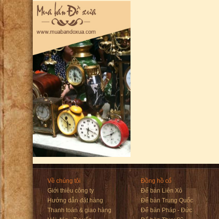
Về chúng tôi
Đồng hồ cổ
Giới thiêu công ty
Để bàn Liên Xô
Hướng dẫn đặt hàng
Để bàn Trung Quốc
Thanh toán & giao hàng
Để bàn Pháp - Đức