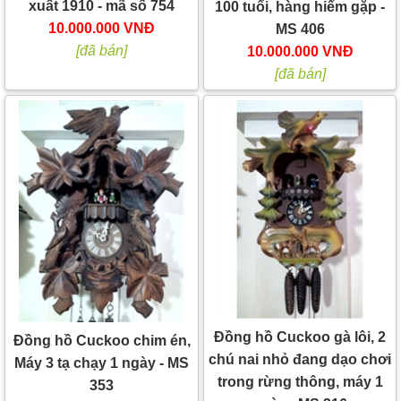
xuất 1910 - mã số 754
100 tuổi, hàng hiếm gặp -
10.000.000 VNĐ
MS 406
[đã bán]
10.000.000 VNĐ
[đã bán]
Đồng hồ Cuckoo gà lôi, 2
Đồng hồ Cuckoo chim én,
chú nai nhỏ đang dạo chơi
Máy 3 tạ chạy 1 ngày - MS
trong rừng thông, máy 1
353