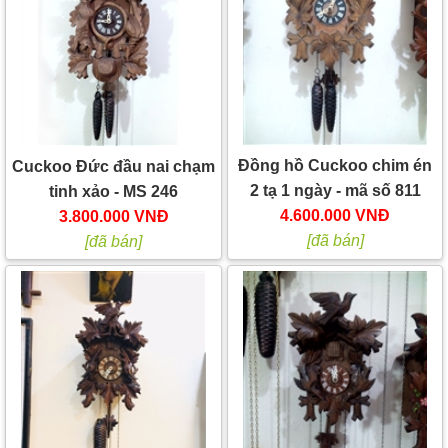
Đồng hồ Cuckoo chim én
Cuckoo Đức đầu nai chạm
2 tạ 1 ngày - mã số 811
tinh xảo - MS 246
4.600.000 VNĐ
3.800.000 VNĐ
[đã bán]
[đã bán]