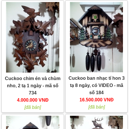
Cuckoo ban nhạc tí hon 3
Cuckoo chim én và chùm
tạ 8 ngày, có VIDEO - mã
nho, 2 tạ 1 ngày - mã số
số 184
734
16.500.000 VNĐ
4.000.000 VNĐ
[đã bán]
[đã bán]