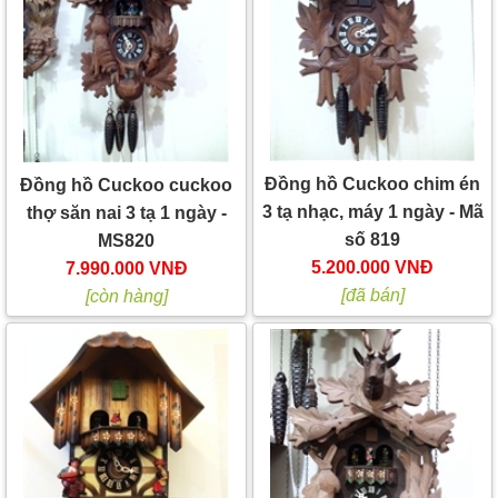
Đồng hồ Cuckoo chim én
Đồng hồ Cuckoo cuckoo
3 tạ nhạc, máy 1 ngày - Mã
thợ săn nai 3 tạ 1 ngày -
số 819
MS820
5.200.000 VNĐ
7.990.000 VNĐ
[đã bán]
[còn hàng]