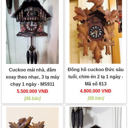
Đồng hồ cuckoo Đức sâu
Cuckoo mái nhà, đầm
tuổi, chim én 2 tạ 1 ngày -
xoay theo nhạc, 3 tạ máy
Mã số 813
chạy 1 ngày - MS911
4.800.000 VNĐ
5.500.000 VNĐ
[đã bán]
[đã bán]