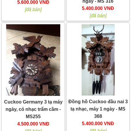
ngày - MS 316
5.600.000 VNĐ
5.400.000 VNĐ
[đã bán]
[đã bán]
Đồng hồ Cuckoo đầu nai 3
Cuckoo Germany 3 tạ máy
tạ nhạc, máy 1 ngày - MS
ngày, có nhạc trẩm cầm -
368
MS255
5.400.000 VNĐ
4.500.000 VNĐ
[đã bán]