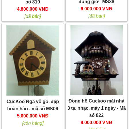
đúng giờ - MS38
số 810
6.000.000 VNĐ
4.800.000 VNĐ
[đã bán]
[đã bán]
Đồng hồ Cuckoo mái nhà
CucKoo Nga vỏ gỗ, đẹp
3 tạ, nhạc, máy 1 ngày - Mã
hoàn hảo - mã số MS06
số 822
5.000.000 VNĐ
8.000.000 VNĐ
[còn hàng]