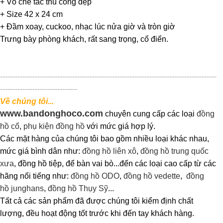
+ Vỏ chế tác thủ công đẹp
+ Size 42 x 24 cm
+ Đầm xoay, cuckoo, nhạc lúc nửa giờ và tròn giờ
Trưng bày phòng khách, rất sang trọng, cổ điển.
---------------------------------------------------------------------------------------
-------------------------------
Về chúng tôi...
www.bandonghoco.com
chuyên cung cấp các loại
đồng
hồ cổ
,
phụ kiện đồng hồ
với mức giá hợp lý.
Các mặt hàng của chúng tôi bao gồm nhiều loại khác nhau,
mức giá bình dân như:
đồng hồ liên xô
,
đồng hồ trung quốc
xưa
, đồng hồ tiệp, để bàn vai bò...đến các loại cao cấp từ các
hãng nổi tiếng như:
đồng hồ ODO
,
đồng hồ vedette
,
đồng
hồ junghans
,
đồng hồ Thụy Sỹ
...
Tất cả các sản phẩm đã được chúng tôi kiểm định chất
lượng, đều hoạt động tốt trước khi đến tay khách hàng.