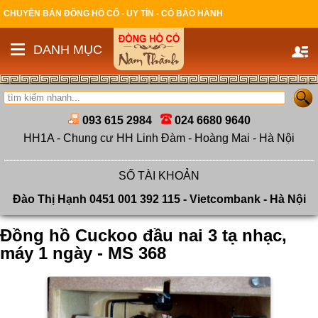
CHUYÊN BÁN ĐỒNG HỒ CỔ - UY TÍN - CÓ BẢO HÀNH
DANH MỤC
093 615 2984
024 6680 9640
HH1A - Chung cư HH Linh Đàm - Hoàng Mai - Hà Nội
SỐ TÀI KHOẢN
Đào Thị Hạnh 0451 001 392 115 - Vietcombank - Hà Nội
Đồng hồ Cuckoo đầu nai 3 tạ nhạc,
máy 1 ngày - MS 368