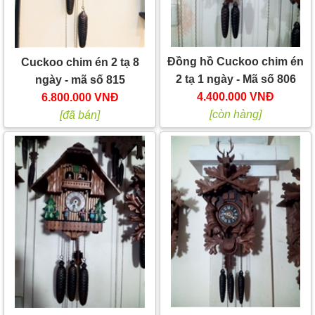
Đồng hồ Cuckoo chim én
Cuckoo chim én 2 tạ 8
2 tạ 1 ngày - Mã số 806
ngày - mã số 815
4.400.000 VNĐ
6.800.000 VNĐ
[còn hàng]
[đã bán]