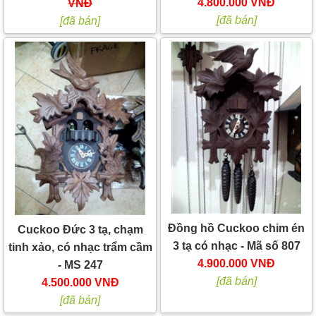
4.800.000 VNĐ
VNĐ
[đã bán]
[đã bán]
Đồng hồ Cuckoo chim én
Cuckoo Đức 3 tạ, chạm
3 tạ có nhạc - Mã số 807
tinh xảo, có nhạc trẩm cầm
4.900.000 VNĐ
- MS 247
[đã bán]
4.500.000 VNĐ
[đã bán]