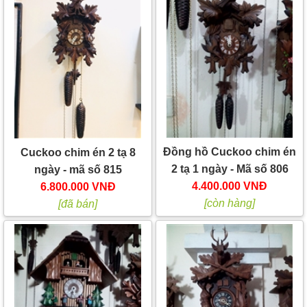
Đồng hồ Cuckoo chim én
Cuckoo chim én 2 tạ 8
2 tạ 1 ngày - Mã số 806
ngày - mã số 815
4.400.000 VNĐ
6.800.000 VNĐ
[còn hàng]
[đã bán]