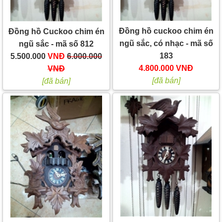
Đồng hồ cuckoo chim én
Đồng hồ Cuckoo chim én
ngũ sắc, có nhạc - mã số
ngũ sắc - mã số 812
183
5.500.000
VNĐ
6.000.000
4.800.000 VNĐ
VNĐ
[đã bán]
[đã bán]