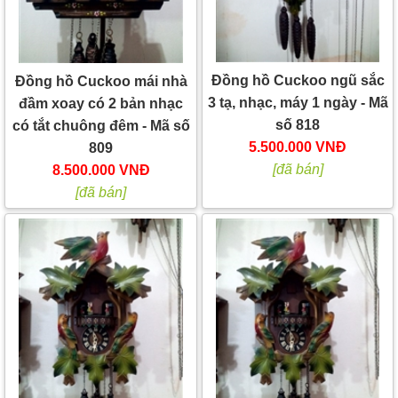
Đồng hồ Cuckoo ngũ sắc
Đồng hồ Cuckoo mái nhà
3 tạ, nhạc, máy 1 ngày - Mã
đầm xoay có 2 bản nhạc
số 818
có tắt chuông đêm - Mã số
5.500.000 VNĐ
809
[đã bán]
8.500.000 VNĐ
[đã bán]