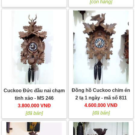
[còn hàng]
Đồng hồ Cuckoo chim én
Cuckoo Đức đầu nai chạm
2 tạ 1 ngày - mã số 811
tinh xảo - MS 246
4.600.000 VNĐ
3.800.000 VNĐ
[đã bán]
[đã bán]