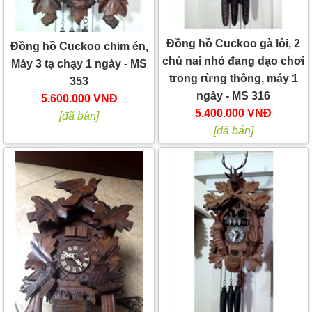
Đồng hồ Cuckoo gà lôi, 2
Đồng hồ Cuckoo chim én,
chú nai nhỏ đang dạo chơi
Máy 3 tạ chạy 1 ngày - MS
trong rừng thông, máy 1
353
ngày - MS 316
5.600.000 VNĐ
5.400.000 VNĐ
[đã bán]
[đã bán]