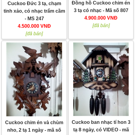
Đồng hồ Cuckoo chim én
Cuckoo Đức 3 tạ, chạm
3 tạ có nhạc - Mã số 807
tinh xảo, có nhạc trẩm cầm
4.900.000 VNĐ
- MS 247
[đã bán]
4.500.000 VNĐ
[đã bán]
Cuckoo ban nhạc tí hon 3
Cuckoo chim én và chùm
tạ 8 ngày, có VIDEO - mã
nho, 2 tạ 1 ngày - mã số