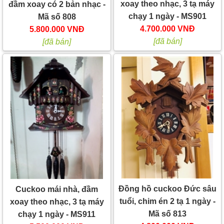
xoay theo nhạc, 3 tạ máy
đầm xoay có 2 bản nhạc -
chạy 1 ngày - MS901
Mã số 808
4.700.000 VNĐ
5.800.000 VNĐ
[đã bán]
[đã bán]
Đồng hồ cuckoo Đức sâu
Cuckoo mái nhà, đầm
tuổi, chim én 2 tạ 1 ngày -
xoay theo nhạc, 3 tạ máy
Mã số 813
chạy 1 ngày - MS911