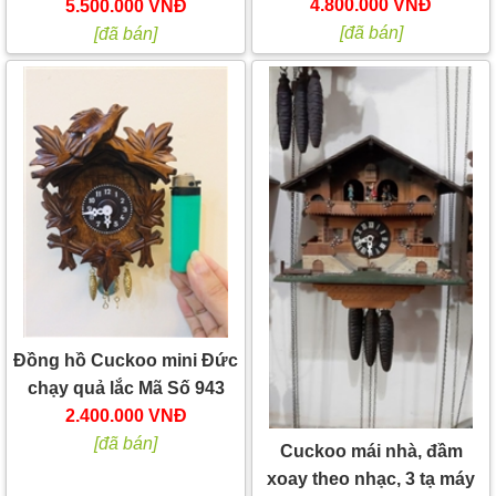
4.800.000 VNĐ
5.500.000 VNĐ
[đã bán]
[đã bán]
Đồng hồ Cuckoo mini Đức
chạy quả lắc Mã Số 943
2.400.000 VNĐ
[đã bán]
Cuckoo mái nhà, đầm
xoay theo nhạc, 3 tạ máy