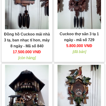
Cuckoo thợ săn 3 tạ 1
Đồng hồ Cuckoo mái nhà
ngày - mã số 729
3 tạ, ban nhạc tí hon, máy
5.800.000 VNĐ
8 ngày - Mã số 840
[đã bán]
17.500.000 VNĐ
[còn hàng]