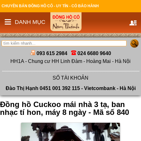
CHUYÊN BÁN ĐỒNG HỒ CỔ - UY TÍN - CÓ BẢO HÀNH
DANH MỤC
093 615 2984
024 6680 9640
HH1A - Chung cư HH Linh Đàm - Hoàng Mai - Hà Nội
SỐ TÀI KHOẢN
Đào Thị Hạnh 0451 001 392 115 - Vietcombank - Hà Nội
Đồng hồ Cuckoo mái nhà 3 tạ, ban
nhạc tí hon, máy 8 ngày - Mã số 840