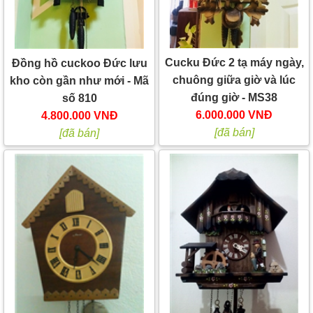
Cucku Đức 2 tạ máy ngày,
Đồng hồ cuckoo Đức lưu
chuông giữa giờ và lúc
kho còn gần như mới - Mã
đúng giờ - MS38
số 810
6.000.000 VNĐ
4.800.000 VNĐ
[đã bán]
[đã bán]