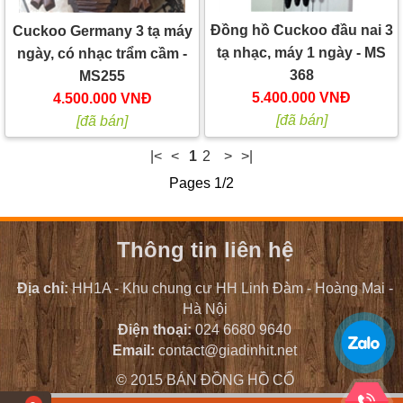
Đồng hồ Cuckoo đầu nai 3
Cuckoo Germany 3 tạ máy
tạ nhạc, máy 1 ngày - MS
ngày, có nhạc trẩm cầm -
368
MS255
5.400.000 VNĐ
4.500.000 VNĐ
[đã bán]
[đã bán]
|<
<
1
2
>
>|
Pages 1/2
Thông tin liên hệ
Địa chỉ:
HH1A - Khu chung cư HH Linh Đàm - Hoàng Mai -
Hà Nội
Điện thoại:
024 6680 9640
Email:
contact@giadinhit.net
© 2015 BÁN ĐỒNG HỒ CỔ
Design and support by
THANHNAM TRT