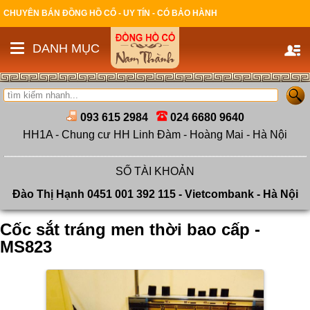
CHUYÊN BÁN ĐỒNG HỒ CỔ - UY TÍN - CÓ BẢO HÀNH
DANH MỤC
093 615 2984
024 6680 9640
HH1A - Chung cư HH Linh Đàm - Hoàng Mai - Hà Nội
SỐ TÀI KHOẢN
Đào Thị Hạnh 0451 001 392 115 - Vietcombank - Hà Nội
Cốc sắt tráng men thời bao cấp -
MS823