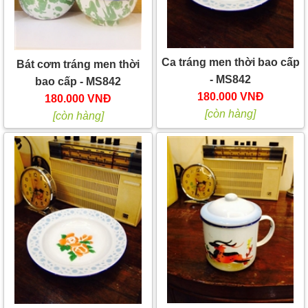
Ca tráng men thời bao cấp
Bát cơm tráng men thời
- MS842
bao cấp - MS842
180.000 VNĐ
180.000 VNĐ
[còn hàng]
[còn hàng]