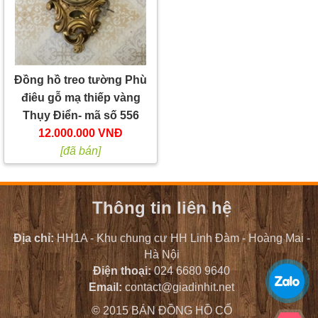
Đồng hồ treo tường Phù
điêu gỗ mạ thiếp vàng
Thụy Điển- mã số 556
12.000.000 VNĐ
[đã bán]
Thông tin liên hệ
Địa chỉ:
HH1A - Khu chung cư HH Linh Đàm - Hoàng Mai -
Hà Nội
Điện thoại:
024 6680 9640
Email:
contact@giadinhit.net
© 2015 BÁN ĐỒNG HỒ CỔ