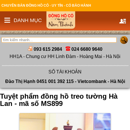
CHUYÊN BÁN ĐỒNG HỒ CỔ - UY TÍN - CÓ BẢO HÀNH
DANH MỤC
093 615 2984
024 6680 9640
HH1A - Chung cư HH Linh Đàm - Hoàng Mai - Hà Nội
SỐ TÀI KHOẢN
Đào Thị Hạnh 0451 001 392 115 - Vietcombank - Hà Nội
Tuyệt phẩm đồng hồ treo tường Hà
Lan - mã số MS899