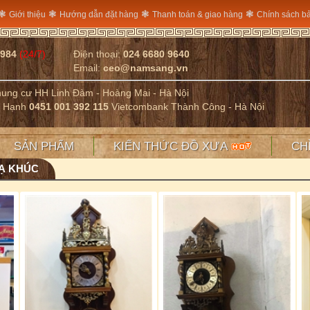
❃
❃
❃
❃
Giới thiệu
Hướng dẫn đặt hàng
Thanh toán & giao hàng
Chính sách b
2984
(24/7)
Điện thoại:
024 6680 9640
Email:
ceo@namsang.vn
Chung cư HH Linh Đàm - Hoàng Mai - Hà Nội
ị Hạnh
0451 001 392 115
Vietcombank Thành Công - Hà Nội
SẢN PHẨM
KIẾN THỨC ĐỒ XƯA
CH
TẠ KHÚC