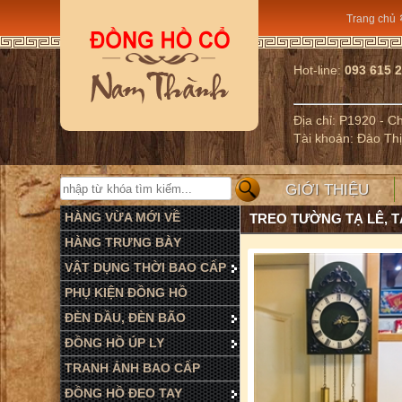
Trang chủ
Hot-line:
093 615 
Địa chỉ: P1920 - 
Tài khoản: Đào Th
GIỚI THIỆU
HÀNG VỪA MỚI VỀ
TREO TƯỜNG TẠ LÊ, 
HÀNG TRƯNG BÀY
VẬT DỤNG THỜI BAO CẤP
PHỤ KIỆN ĐỒNG HỒ
ĐÈN DẦU, ĐÈN BÃO
ĐỒNG HỒ ÚP LY
TRANH ẢNH BAO CẤP
ĐỒNG HỒ ĐEO TAY