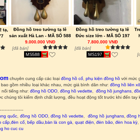
Đồng hồ treo tường tạ lê
Đồng hồ treo tường tạ lê
Tr
 tạ,
sản xuất Hà Lan - MÃ SỐ 588
Đức size lớn - MÃ SỐ 197
77
9.000.000 VNĐ
7.800.000 VNĐ
[đã bán]
[đã bán]
MS588
MS197
[
com
chuyên cung cấp các loại
đồng hồ cổ
,
phụ kiện đồng hồ
với mức g
 bao gồm nhiều loại khác nhau, mức giá bình dân như:
đồng hồ liên x
 nổi tiếng như:
đồng hồ ODO
,
đồng hồ vedette
,
đồng hồ junghans
,
đồ
 chúng tôi kiểm định chất lượng, đều hoạt động tốt trước khi đến tay
----------------
ung quốc
,
đồng hồ ODO
,
đồng hồ vedette
,
đồng hồ junghans
,
đồng 
o cấp
,
đèn cổ
,
bếp dầu
,
bàn là con gà
,
quạt điện
,
đèn bão
,
đèn hoa kỳ
g ho cuc cu