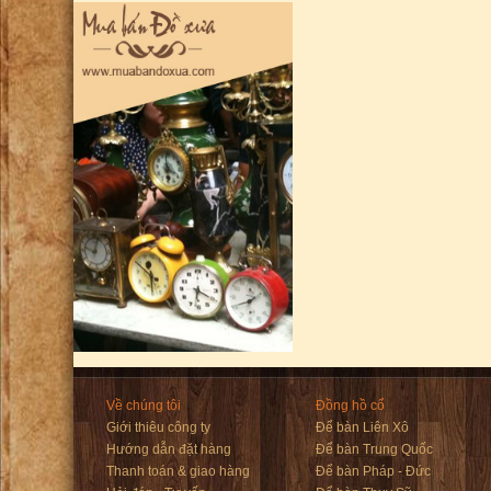
Về chúng tôi
Đồng hồ cổ
Giới thiêu công ty
Để bàn Liên Xô
Hướng dẫn đặt hàng
Để bàn Trung Quốc
Thanh toán & giao hàng
Để bàn Pháp - Đức