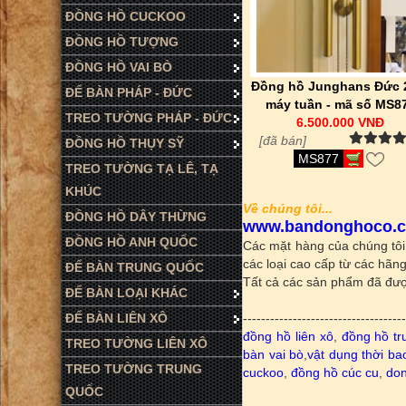
ĐỒNG HỒ CUCKOO
ĐỒNG HỒ TƯỢNG
ĐỒNG HỒ VAI BÒ
Đồng hồ Junghans Đức 2
ĐỂ BÀN PHÁP - ĐỨC
máy tuần - mã số MS8
TREO TƯỜNG PHÁP - ĐỨC
6.500.000 VNĐ
[đã bán]
ĐỒNG HỒ THỤY SỸ
MS877
TREO TƯỜNG TẠ LÊ, TẠ
KHÚC
Về chúng tôi...
ĐỒNG HỒ DÂY THỪNG
www.bandonghoco.
ĐỒNG HỒ ANH QUỐC
Các mặt hàng của chúng tôi
các loại cao cấp từ các hãng
ĐỂ BÀN TRUNG QUỐC
Tất cả các sản phẩm đã được
ĐỂ BÀN LOẠI KHÁC
ĐỂ BÀN LIÊN XÔ
-----------------------------------
đồng hồ liên xô
,
đồng hồ tr
TREO TƯỜNG LIÊN XÔ
bàn vai bò
,
vật dụng thời ba
TREO TƯỜNG TRUNG
cuckoo
,
đồng hồ cúc cu
,
don
QUỐC