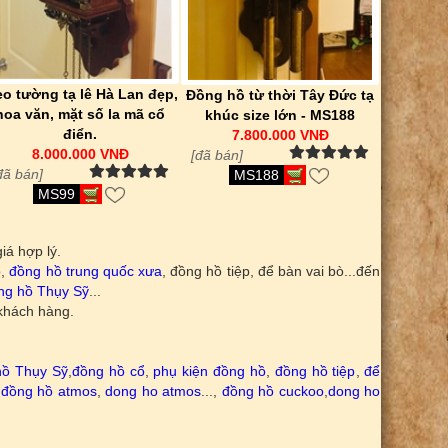
eo tường tạ lê Hà Lan đẹp,
Đồng hồ từ thời Tây Đức tạ
hoa văn, mặt số la mã cổ
khúc size lớn - MS188
điển.
7.800.000 VNĐ
8.000.000 VNĐ
[đã bán]
đã bán]
MS188
MS99
iá hợp lý.
ô
,
đồng hồ trung quốc xưa
, đồng hồ tiệp, để bàn vai bò...đến
ng hồ Thụy Sỹ
...
 khách hàng.
hồ Thụy Sỹ
,
đồng hồ cổ
,
phụ kiện đồng hồ
,
đồng hồ tiệp
,
để
,
đồng hồ atmos
,
dong ho atmos
...,
đồng hồ cuckoo
,
dong ho