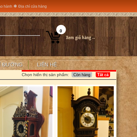
❃
ảo hành
Địa chỉ cửa hàng
0
Xem giỏ hàng→
Ỉ ĐƯỜNG
LIÊN HỆ
Chọn hiển thị sản phẩm: